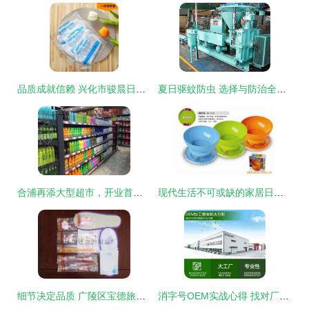
品质成就信赖 兴化市骏晨日用品厂引领一次性日用品新标杆
夏日驱蚊防虫 选择与防治全指南
合浦再添大型超市，开业首日白送洗衣液和酱油，人气爆棚排队挤爆！
现代生活不可或缺的家居日用品指南
细节决定品质 广陵区宝德旅游用品厂宾馆客房洗浴套装赏析
消字号OEM实战心得 找对厂家，关键要看这四点