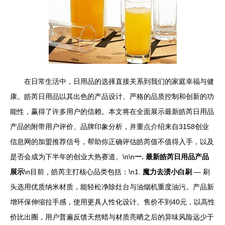
在日常生活中，日用品的选择直接关系到我们的家庭幸福与健
康。皓芮日用品以其出色的产品设计、严格的品质控制和创新的功
能性，赢得了许多用户的信赖。本文将在全面展示最新皓芮日用品
产品的附带用户评价、品牌印象分析，并重点介绍来自3158创业
信息网的加盟推荐信号，帮助你正确评估皓芮值不值得入手，以及
是否会成为下半年的创业大热赛道。\n\n
一. 最新皓芮日用品产品
展示
\n目前，皓芮主打核心品类包括：\n1.
魔力去渍小白刷
— 刷
头选用优质纳米材质，能轻松净除灶台与油烟机重度油污。产品新
增环保伸缩拉手感，使用更具人性化设计。售价不到40元，以高性
价比出圈，用户普遍反馈天然蜡与材质亮晒之后的异味风险远少于